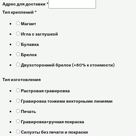
Адрес для доставки
*
Тип креплений
*
Магнит
Игла с заглушкой
Булавка
Брелок
Двухсторонний брелок (+80% к стоимости)
Тип изготовления
Растровая гравировка
Гравировка тонкими векторными линиями
Печать
Гравировка+ручная покраска
Силуэты без печати и покраски