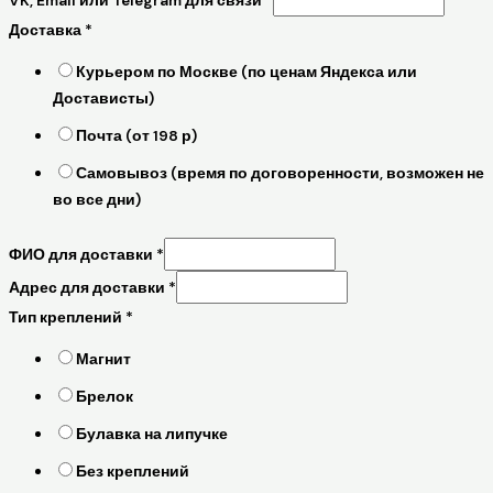
VK, Email или Telegram для связи
*
Доставка
*
Курьером по Москве (по ценам Яндекса или
Достависты)
Почта (от 198 р)
Самовывоз (время по договоренности, возможен не
во все дни)
ФИО для доставки
*
Адрес для доставки
*
Тип креплений
*
Магнит
Брелок
Булавка на липучке
Без креплений