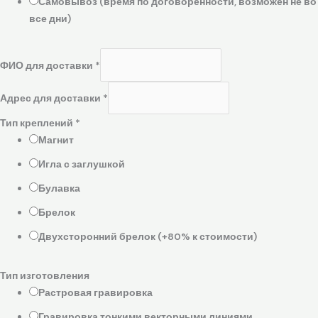
Самовывоз (время по договоренности, возможен не во
все дни)
ФИО для доставки
*
Адрес для доставки
*
Тип креплений
*
Магнит
Игла с заглушкой
Булавка
Брелок
Двухсторонний брелок (+80% к стоимости)
Тип изготовления
Растровая гравировка
Гравировка тонкими векторными линиями