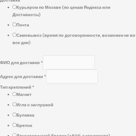
Курьером по Москве (по ценам Яндекса или
Достависты)
Почта
Самовывоз (время по договоренности, возможен не во
все дни)
ФИО для доставки
*
Адрес для доставки
*
Тип креплений
*
Магнит
Игла с заглушкой
Булавка
Брелок
Двухсторонний брелок (+80% к стоимости)