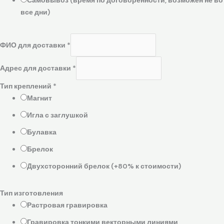
Самовывоз (время по договоренности, возможен не во
все дни)
ФИО для доставки
*
Адрес для доставки
*
Тип креплений
*
Магнит
Игла с заглушкой
Булавка
Брелок
Двухсторонний брелок (+80% к стоимости)
Тип изготовления
Растровая гравировка
Гравировка тонкими векторными линиями