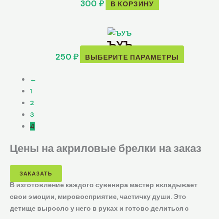
300
₽
В КОРЗИНУ
Этот
ЪУЪ
товар
имеет
250
₽
ВЫБЕРИТЕ ПАРАМЕТРЫ
нескольк
вариаций
←
Опции
1
можно
2
выбрать
3
на
4
странице
Цены на акриловые брелки на заказ
товара.
ЗАКАЗАТЬ
В изготовление каждого сувенира мастер вкладывает
свои эмоции, мировосприятие, частичку души. Это
детище выросло у него в руках и готово делиться с